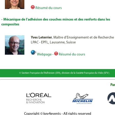
Résumé du cours
- Mécanique de l'adhésion des couches minces et des renforts dans les
composites
Yves Leterrier
, Maître d'Enseignement et de Recherche
LPAC - EPFL, Lausanne, Suisse
Webpage -
Résumé du cours
© Section Française de l'Adhésion (SFA), division de la Société Française du Vide (SFV)
Par
Copyright © key4events - All rights reserved