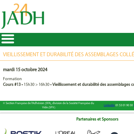
VIEILLISSEMENT ET DURABILITÉ DES ASSEMBLAGES COLL
mardi 15 octobre 2024
Formation
Cours #13
•
15h30
>
16h30
•
Vieillissement et durabilité des assemblages co
© Section Française de l'Adhésion (SFA), division de la Société Française du
Linkedin
01 53 01 90 30
Vide (SFV)
Partenaires et Sponsors